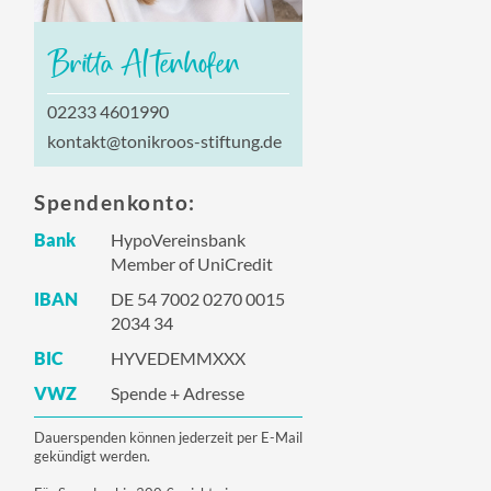
Britta Al tenhofen
02233 4601990
kontakt@tonikroos-stiftung.de
Spendenkonto:
Bank
HypoVereinsbank
Member of UniCredit
IBAN
DE 54 7002 0270 0015
2034 34
BIC
HYVEDEMMXXX
VWZ
Spende + Adresse
Dauerspenden können jederzeit per E-Mail
gekündigt werden.