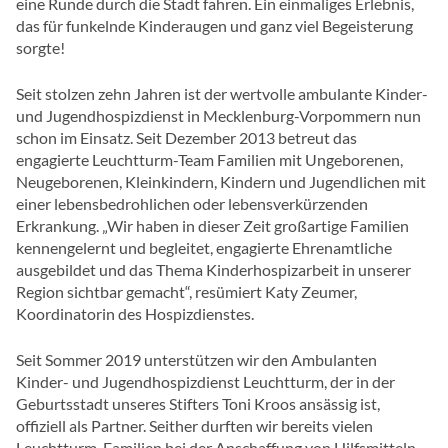
eine Runde durch die Stadt fahren. Ein einmaliges Erlebnis,
das für funkelnde Kinderaugen und ganz viel Begeisterung
sorgte!
Seit stolzen zehn Jahren ist der wertvolle ambulante Kinder-
und Jugendhospizdienst in Mecklenburg-Vorpommern nun
schon im Einsatz. Seit Dezember 2013 betreut das
engagierte Leuchtturm-Team Familien mit Ungeborenen,
Neugeborenen, Kleinkindern, Kindern und Jugendlichen mit
einer lebensbedrohlichen oder lebensverkürzenden
Erkrankung. „Wir haben in dieser Zeit großartige Familien
kennengelernt und begleitet, engagierte Ehrenamtliche
ausgebildet und das Thema Kinderhospizarbeit in unserer
Region sichtbar gemacht“, resümiert Katy Zeumer,
Koordinatorin des Hospizdienstes.
Seit Sommer 2019 unterstützen wir den Ambulanten
Kinder- und Jugendhospizdienst Leuchtturm, der in der
Geburtsstadt unseres Stifters Toni Kroos ansässig ist,
offiziell als Partner. Seither durften wir bereits vielen
Leuchtturm-Familien bei der Anschaffung von Hilfsmitteln,