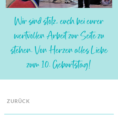
Slide 2 of 5.
Wir sind stolz, euch bei eurer
wertvollen Arbeit zur Seite zu
stehen. Von Herzen alles Liebe
zum 10. Geburtstag!
ZURÜCK