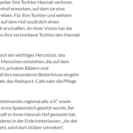
cher ihre Tochter Hannah verloren.
rnhof erworben, auf dem sie eine
eiben. Für ihre Tochter und weitere
 auf dem Hof zusätzlich einen
 erschaffen. An ihrer Vision hat die
an ihre verstorbene Tochter den Hannah
ch ein wichtiges Herzstück: das
e Menschen entstehen, die auf dem
rn, privaten Bädern und
ll ihre besonderen Bedürfnisse eingeht
eb, das Radsport-Café oder die Pflege
einander.regional.alle. e.V.“ sowie
erste Spatenstich gesetzt wurde, fiel
haft in ihren Hannah Hof gesteckt hat.
res in der Erde hinterlassen. „An der
t, wird dort drüber schreiten“,