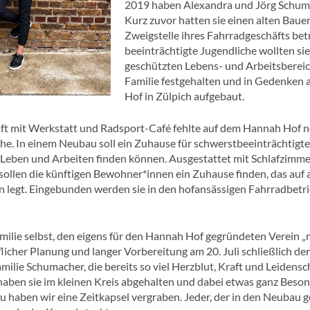
2019 haben Alexandra und Jörg Schuma
Kurz zuvor hatten sie einen alten Baue
Zweigstelle ihres Fahrradgeschäfts betr
beeinträchtigte Jugendliche wollten sie
geschützten Lebens- und Arbeitsbereich
Familie festgehalten und in Gedenken 
Hof in Zülpich aufgebaut.
 mit Werkstatt und Radsport-Café fehlte auf dem Hannah Hof no
he. In einem Neubau soll ein Zuhause für schwerstbeeinträchtigt
Leben und Arbeiten finden können. Ausgestattet mit Schlafzimme
llen die künftigen Bewohner*innen ein Zuhause finden, das auf a
on legt. Eingebunden werden sie in den hofansässigen Fahrradbetri
ilie selbst, den eigens für den Hannah Hof gegründeten Verein „mit
licher Planung und langer Vorbereitung am 20. Juli schließlich der 
amilie Schumacher, die bereits so viel Herzblut, Kraft und Leidensc
ben sie im kleinen Kreis abgehalten und dabei etwas ganz Besonde
aben wir eine Zeitkapsel vergraben. Jeder, der in den Neubau geh