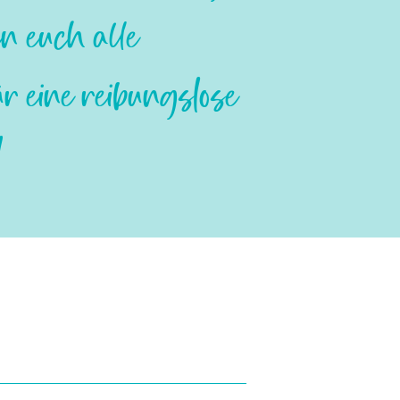
n euch alle
 eine reibungslose
!