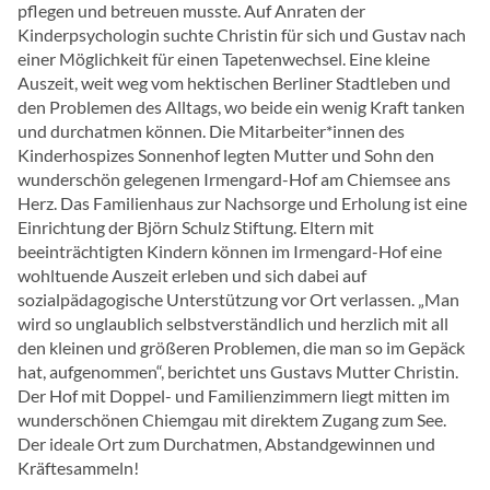
pflegen und betreuen musste. Auf Anraten der
Kinderpsychologin suchte Christin für sich und Gustav nach
einer Möglichkeit für einen Tapetenwechsel. Eine kleine
Auszeit, weit weg vom hektischen Berliner Stadtleben und
den Problemen des Alltags, wo beide ein wenig Kraft tanken
und durchatmen können. Die Mitarbeiter*innen des
Kinderhospizes Sonnenhof legten Mutter und Sohn den
wunderschön gelegenen Irmengard-Hof am Chiemsee ans
Herz. Das Familienhaus zur Nachsorge und Erholung ist eine
Einrichtung der Björn Schulz Stiftung. Eltern mit
beeinträchtigten Kindern können im Irmengard-Hof eine
wohltuende Auszeit erleben und sich dabei auf
sozialpädagogische Unterstützung vor Ort verlassen. „Man
wird so unglaublich selbstverständlich und herzlich mit all
den kleinen und größeren Problemen, die man so im Gepäck
hat, aufgenommen“, berichtet uns Gustavs Mutter Christin.
Der Hof mit Doppel- und Familienzimmern liegt mitten im
wunderschönen Chiemgau mit direktem Zugang zum See.
Der ideale Ort zum Durchatmen, Abstandgewinnen und
Kräftesammeln!