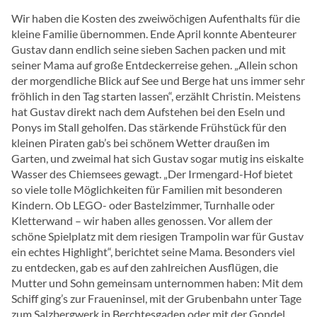
Wir haben die Kosten des zweiwöchigen Aufenthalts für die
kleine Familie übernommen. Ende April konnte Abenteurer
Gustav dann endlich seine sieben Sachen packen und mit
seiner Mama auf große Entdeckerreise gehen. „Allein schon
der morgendliche Blick auf See und Berge hat uns immer sehr
fröhlich in den Tag starten lassen“, erzählt Christin. Meistens
hat Gustav direkt nach dem Aufstehen bei den Eseln und
Ponys im Stall geholfen. Das stärkende Frühstück für den
kleinen Piraten gab’s bei schönem Wetter draußen im
Garten, und zweimal hat sich Gustav sogar mutig ins eiskalte
Wasser des Chiemsees gewagt. „Der Irmengard-Hof bietet
so viele tolle Möglichkeiten für Familien mit besonderen
Kindern. Ob LEGO- oder Bastelzimmer, Turnhalle oder
Kletterwand – wir haben alles genossen. Vor allem der
schöne Spielplatz mit dem riesigen Trampolin war für Gustav
ein echtes Highlight“, berichtet seine Mama. Besonders viel
zu entdecken, gab es auf den zahlreichen Ausflügen, die
Mutter und Sohn gemeinsam unternommen haben: Mit dem
Schiff ging’s zur Fraueninsel, mit der Grubenbahn unter Tage
zum Salzbergwerk in Berchtesgaden oder mit der Gondel