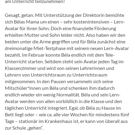
am Unterricht teilzunehmen!
Gesagt, getan. Mit Unterstützung der Direktorin bemühte
sich Bélas Mama um einen – sehr kostenintensiven – Lern-
Avatar für ihren Sohn. Doch eine finanzielle Förderung
erhielten Mutter und Sohn leider nicht. Also haben wir den
beiden unter die Arme gegriffen und für Béla zunächst eine
dreimonatige Miet-Testphase mit seinem neuen Lern-Avatar
bezahlt. Im Februar konnte Béla endlich mit dem Tele-
Unterricht starten. Seitdem steht sein Avatar jeden Tag im
Klassenzimmer und wird von seinen Lehrerinnen und
Lehrern von Unterrichtsraum zu Unterrichtsraum
mitgenommen. In den Pausen versammeln sich seine
Mitschüler*innen um Béla und schenken ihm dadurch
endlich wieder ein wenig Normalität. Béla und sein Lern-
Avatar werden von allen vorbildlich in die Klasse und den
täglichen Unterricht integriert. Egal, ob Béla zu Hause im
Bett liegt oder – wie ca. alle vier Wochen für mindestens fünf
Tage – stationär im Krankenhaus ist, er kann von überall aus
zur Schule „gehen“.