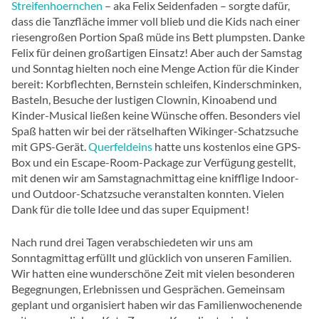
Streifenhoernchen
– aka Felix Seidenfaden – sorgte dafür,
dass die Tanzfläche immer voll blieb und die Kids nach einer
riesengroßen Portion Spaß müde ins Bett plumpsten. Danke
Felix für deinen großartigen Einsatz! Aber auch der Samstag
und Sonntag hielten noch eine Menge Action für die Kinder
bereit: Korbflechten, Bernstein schleifen, Kinderschminken,
Basteln, Besuche der lustigen Clownin, Kinoabend und
Kinder-Musical ließen keine Wünsche offen. Besonders viel
Spaß hatten wir bei der rätselhaften Wikinger-Schatzsuche
mit GPS-Gerät.
Querfeldeins
hatte uns kostenlos eine GPS-
Box und ein Escape-Room-Package zur Verfügung gestellt,
mit denen wir am Samstagnachmittag eine knifflige Indoor-
und Outdoor-Schatzsuche veranstalten konnten. Vielen
Dank für die tolle Idee und das super Equipment!
Nach rund drei Tagen verabschiedeten wir uns am
Sonntagmittag erfüllt und glücklich von unseren Familien.
Wir hatten eine wunderschöne Zeit mit vielen besonderen
Begegnungen, Erlebnissen und Gesprächen. Gemeinsam
geplant und organisiert haben wir das Familienwochenende