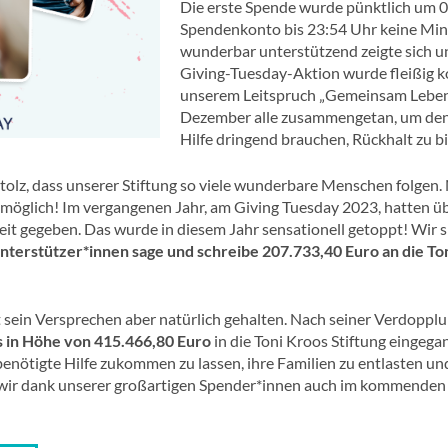
Die erste Spende wurde pünktlich um 0
Spendenkonto bis 23:54 Uhr keine Minu
wunderbar unterstützend zeigte sich u
Giving-Tuesday-Aktion wurde fleißig k
unserem Leitspruch „Gemeinsam Lebens
Dezember alle zusammengetan, um den 
Hilfe dringend brauchen, Rückhalt zu bi
tolz, dass unserer Stiftung so viele wunderbare Menschen folgen. 
öglich! Im vergangenen Jahr, am Giving Tuesday 2023, hatten üb
eit gegeben. Das wurde in diesem Jahr sensationell getoppt! Wir s
nterstützer*innen sage und schreibe 207.733,40 Euro an die Ton
hat sein Versprechen aber natürlich gehalten. Nach seiner Verdopp
s in Höhe von 415.466,80 Euro
in die Toni Kroos Stiftung eingega
ötigte Hilfe zukommen zu lassen, ihre Familien zu entlasten und
 wir dank unserer großartigen Spender*innen auch im kommenden J