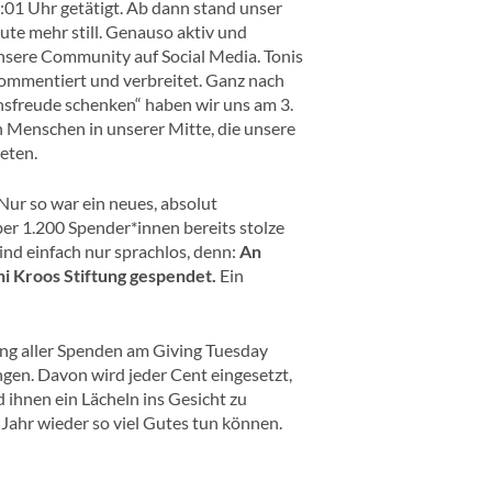
:01 Uhr getätigt. Ab dann stand unser
te mehr still. Genauso aktiv und
nsere Community auf Social Media. Tonis
ommentiert und verbreitet. Ganz nach
freude schenken“ haben wir uns am 3.
Menschen in unserer Mitte, die unsere
eten.
Nur so war ein neues, absolut
er 1.200 Spender*innen bereits stolze
ind einfach nur sprachlos, denn:
An
i Kroos Stiftung gespendet.
Ein
lung aller Spenden am Giving Tuesday
ngen. Davon wird jeder Cent eingesetzt,
 ihnen ein Lächeln ins Gesicht zu
ahr wieder so viel Gutes tun können.