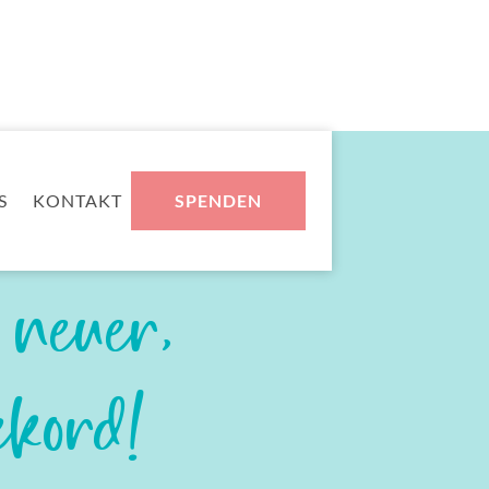
S
KONTAKT
SPENDEN
 neuer,
ekord!