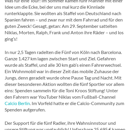
Was für eine Tour! Im Sommer kamen fünf Männer mit einer
Idee um die Ecke, bei der uns mal kurz die Kinnlade
runterklappte. Sie wollten als Staffel von Deutschland nach
Spanien fahren – und zwar nur mit dem Fahrrad und für den
guten Zweck! Gesagt, getan: Am 29. September sattelten
Niklas, Morten, Ralph, Frank und Anton ihre Räder – und los
ging’s!
In nur 2,5 Tagen radelten die Fünf von Köln nach Barcelona.
Ganze 1.427 km lagen zwischen Start und Ziel. Gefahren
wurde als Staffel, und alle 30 km gab‘s einen Fahrerwechsel.
Ein Wohnmobil war in dieser Zeit das mobile Zuhause der
Jungs, denn geradelt wurde ohne Pause Tag und Nacht. Mit
dieser besonderen Aktion wollten die fünf Sportler vor allem
eins: Spenden sammeln für die Toni Kroos Stiftung! Unter
den Fahrern war YouTuber Niklas vom Fußball-Channel
Calcio Berlin
. Im Vorfeld hatte er die Calcio-Community zum
Spenden aufgerufen.
Der Support für die fünf Radler, ihre Wahnsinnstour und
unsere Stiftung war unglaublich! Unfassbare 25.695 € kamen