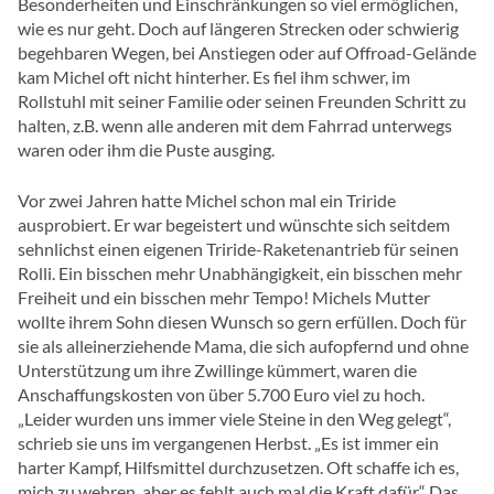
Besonderheiten und Einschränkungen so viel ermöglichen,
wie es nur geht. Doch auf längeren Strecken oder schwierig
begehbaren Wegen, bei Anstiegen oder auf Offroad-Gelände
kam Michel oft nicht hinterher. Es fiel ihm schwer, im
Rollstuhl mit seiner Familie oder seinen Freunden Schritt zu
halten, z.B. wenn alle anderen mit dem Fahrrad unterwegs
waren oder ihm die Puste ausging.
Vor zwei Jahren hatte Michel schon mal ein Triride
ausprobiert. Er war begeistert und wünschte sich seitdem
sehnlichst einen eigenen Triride-Raketenantrieb für seinen
Rolli. Ein bisschen mehr Unabhängigkeit, ein bisschen mehr
Freiheit und ein bisschen mehr Tempo! Michels Mutter
wollte ihrem Sohn diesen Wunsch so gern erfüllen. Doch für
sie als alleinerziehende Mama, die sich aufopfernd und ohne
Unterstützung um ihre Zwillinge kümmert, waren die
Anschaffungskosten von über 5.700 Euro viel zu hoch.
„Leider wurden uns immer viele Steine in den Weg gelegt“,
schrieb sie uns im vergangenen Herbst. „Es ist immer ein
harter Kampf, Hilfsmittel durchzusetzen. Oft schaffe ich es,
mich zu wehren, aber es fehlt auch mal die Kraft dafür.“ Das