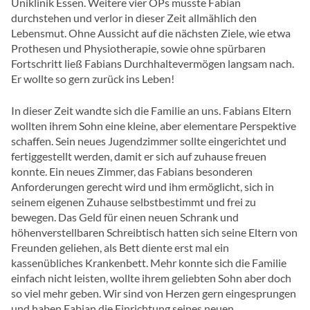
Uniklinik Essen. Weitere vier OPs musste Fabian
durchstehen und verlor in dieser Zeit allmählich den
Lebensmut. Ohne Aussicht auf die nächsten Ziele, wie etwa
Prothesen und Physiotherapie, sowie ohne spürbaren
Fortschritt ließ Fabians Durchhaltevermögen langsam nach.
Er wollte so gern zurück ins Leben!
In dieser Zeit wandte sich die Familie an uns. Fabians Eltern
wollten ihrem Sohn eine kleine, aber elementare Perspektive
schaffen. Sein neues Jugendzimmer sollte eingerichtet und
fertiggestellt werden, damit er sich auf zuhause freuen
konnte. Ein neues Zimmer, das Fabians besonderen
Anforderungen gerecht wird und ihm ermöglicht, sich in
seinem eigenen Zuhause selbstbestimmt und frei zu
bewegen. Das Geld für einen neuen Schrank und
höhenverstellbaren Schreibtisch hatten sich seine Eltern von
Freunden geliehen, als Bett diente erst mal ein
kassenübliches Krankenbett. Mehr konnte sich die Familie
einfach nicht leisten, wollte ihrem geliebten Sohn aber doch
so viel mehr geben. Wir sind von Herzen gern eingesprungen
und haben Fabian die Einrichtung seines neuen