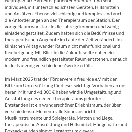
Neuropädiatrie arbeitet patientenorientiert und sehr
individuell, mit unterschiedlichsten Geräten, Hilfsmitteln
und Ansätzen. Ebenso vielschichtig und komplex sind auch
die Anforderungen an den Therapieraum der Station. Der
vorige Raum war stark in die Jahre gekommen und wenig
einladend gestaltet. Zudem hatten sich die Bedürfnisse und
therapeutischen Angebote im Laufe der Zeit verändert. Im
klinischen Alltag war der Raum nicht mehr funktional und
flexibel genug. Mit Blick in die Zukunft sollte daher ein
modern und freundlich gestalteter Raum entstehen, der auch
in der Nutzung verschiedene Zwecke erfüllt.
Im März 2025 trat der Förderverein freuNde e.V. mit der
Bitte um Unterstützung für dieses wichtige Vorhaben an uns
heran. Mit rund 41.300 € haben wir die Umgestaltung und
Ausstattung des neuen Therapieraums gefördert.
Entstanden ist ein wunderschöner Erlebnisraum, der über
verschiedenste Elemente alle Sinne anspricht:
Musikinstrumente und Spielgeräte, Matten und Liege,
therapeutische Ausrüstung und Hilfsmittel, Hängematte und
Boxsack wurden sinnvoll ergänzt um clevere