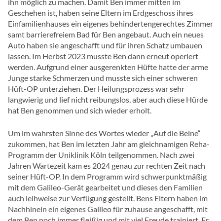
ihn möglich zu machen. Damit Ben immer mitten im
Geschehen ist, haben seine Eltern im Erdgeschoss ihres
Einfamilienhauses ein eigenes behindertengerechtes Zimmer
samt barrierefreiem Bad für Ben angebaut. Auch ein neues
Auto haben sie angeschafft und für ihren Schatz umbauen
lassen. Im Herbst 2023 musste Ben dann erneut operiert
werden. Aufgrund einer ausgerenkten Hüfte hatte der arme
Junge starke Schmerzen und musste sich einer schweren
Hüft-OP unterziehen. Der Heilungsprozess war sehr
langwierig und lief nicht reibungslos, aber auch diese Hürde
hat Ben genommen und sich wieder erholt.
Um im wahrsten Sinne des Wortes wieder „Auf die Beine“
zukommen, hat Ben im letzten Jahr am gleichnamigen Reha-
Programm der Uniklinik Köln teilgenommen. Nach zwei
Jahren Wartezeit kam es 2024 genau zur rechten Zeit nach
seiner Hüft-OP. In dem Programm wird schwerpunktmäßig
mit dem Galileo-Gerät gearbeitet und dieses den Familien
auch leihweise zur Verfügung gestellt. Bens Eltern haben im
Nachhinein ein eigenes Galileo für zuhause angeschafft, mit
dem Ben noch immer fleißig und mit viel Freude trainiert. Er